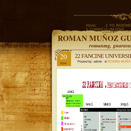
Home
2. YO, INGENI
5. CURRICULUM VITAE.
ROMAN MUÑOZ G
romanmg, guarasa, 
20
22 FANCINE UNIVERSID
Posted by: admin in
ROMAN MUÑO
nov