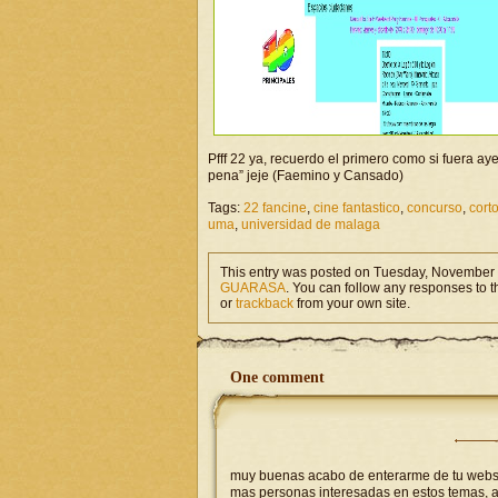
Pfff 22 ya, recuerdo el primero como si fuera a
pena” jeje (Faemino y Cansado)
Tags:
22 fancine
,
cine fantastico
,
concurso
,
cort
uma
,
universidad de malaga
This entry was posted on Tuesday, November 2
GUARASA
. You can follow any responses to t
or
trackback
from your own site.
One comment
muy buenas acabo de enterarme de tu websi
mas personas interesadas en estos temas, aq