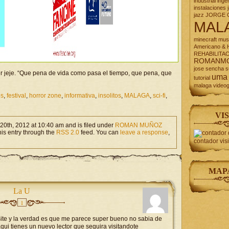
industrial
inge
instalaciones
jazz
JORGE 
MAL
minecraft
mus
Americano & H
REHABILITA
ROMANM
jose
sencha
s
yer jeje. “Que pena de vida como pasa el tiempo, que pena, que
uma
tutorial
malaga
video
os
,
festival
,
horror zone
,
informativa
,
insolitos
,
MALAGA
,
sci-fi
,
VIS
0th, 2012 at 10:40 am and is filed under
ROMAN MUÑOZ
his entry through the
RSS 2.0
feed. You can
leave a response
,
contador vis
MAP
La U
1
te y la verdad es que me parece super bueno no sabia de
ui tienes un nuevo lector que seguira visitandote