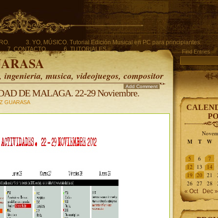
ERO.
3. YO, MÚSICO. Tutorial Edición Musical en PC para principiantes.
7. CONTACTO.
6. TUTORIALES.
Find Entries
UARASA
ingenieria, musica, videojuegos, compositor
Add Comment
AD DE MALAGA. 22-29 Noviembre.
Z GUARASA
CALEND
PO
Novem
M
T
W
5
6
7
12
13
14
19
20
21
26
27
28
« Oct
Dec »