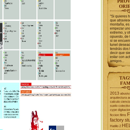
PROV
ORI
"Si quieres 
que atravie
montaña, es 
empezar uno
extremo, y ot
opuesto, de 
si se encuen
tunel desead
tendrás dos 
decir que s
estar con act
amigos...
TAG
FAM
2013
abusiv
arquitectura
a
calculo
cienci
suelo
colectiv
cype
digitacio
F
ficcion
films
factory st
HE
Hatillo 2