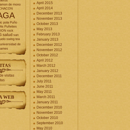
nieros
April 2015
jamon de mono
April 2014
CHACON
AGA
December 2013
November 2013
ic
pola
Puño
October 2013
is Puñettes
May 2013
CION
rock
February 2013
G
salud
san
uelo
swing
tea
January 2013
universidad de
December 2012
games
November 2012
October 2012
April 2012
ITAS
March 2012
January 2012
December 2011
itas
July 2011
June 2011
May 2011
A WEB
March 2011
January 2011
December 2010
November 2010
October 2010
September 2010
May 2010