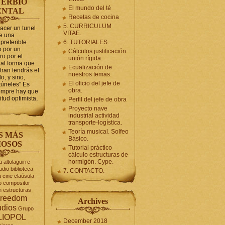
ERBIO
El mundo del té
ENTAL
Recetas de cocina
5. CURRICULUM
hacer un tunel
VITAE.
se una
preferible
6. TUTORIALES.
 por un
Cálculos justificación
ro por el
unión rígida.
tal forma que
Ecualización de
tran tendrás el
nuestros temas.
o, y sino,
El oficio del jefe de
túneles" Es
obra.
iempre hay que
itud optimista,
Perfil del jefe de obra
Proyecto nave
industrial actividad
transporte-logística.
Teoría musical. Solfeo
S MÁS
Básico.
OSOS
Tutorial práctico
cálculo estructuras de
hormigón. Cype.
a
altolaguirre
udio
biblioteca
7. CONTACTO.
a
cine
claúsula
o
compositor
n
estructuras
reedom
Archives
udios
Grupo
LIOPOL
December 2018