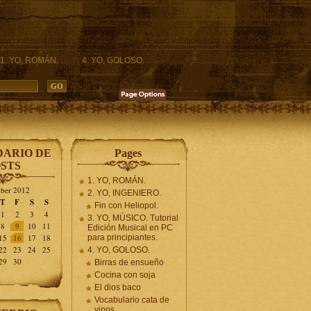
1. YO, ROMÁN.
4. YO, GOLOSO.
ARIO DE
Pages
STS
1. YO, ROMÁN.
ber 2012
2. YO, INGENIERO.
T
F
S
S
Fin con Heliopol.
1
2
3
4
3. YO, MÚSICO. Tutorial
8
9
10
11
Edición Musical en PC
15
16
17
18
para principiantes.
22
23
24
25
4. YO, GOLOSO.
29
30
Birras de ensueño
Cocina con soja
El dios baco
Vocabulario cata de
vinos.