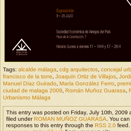
Tags:
alcalde málaga
,
cdg arquitectos
,
concejal u
francisco de la torre
,
Joaquín Ortiz de Villajos
,
Jord
Manuel Díaz Guirado
,
María González Ferro
,
premi
ciudad de malaga 2009
,
Román Muñoz Guarasa
,
Urbanismo Málaga
This entry was posted on Friday, July 10th, 2009 
filed under
ROMAN MUÑOZ GUARASA
. You can
responses to this entry through the
RSS 2.0
feed.