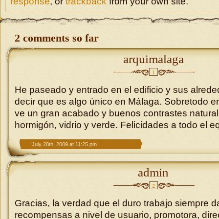
response
, or
trackback
from your own site.
2 comments so far
arquimalaga
1
He paseado y entrado en el edificio y sus alred
decir que es algo único en Málaga. Sobretodo en
ve un gran acabado y buenos contrastes natural
hormigón, vidrio y verde. Felicidades a todo el e
July 28th, 2009 at 11:25 pm
admin
2
Gracias, la verdad que el duro trabajo siempre d
recompensas a nivel de usuario, promotora, direc