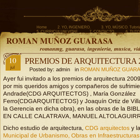
Home
2. YO, INGENIERO.
3. YO, MÚSICO. Tutoria
5. CURRICULUM VITAE.
7. CONTACTO.
6. TUTO
ROMAN MUÑOZ GUARASA
romanmg, guarasa, ingenieria, musica, vi
10
PREMIOS DE ARQUITECTURA 
jul
Posted by: admin in
ROMAN MUÑOZ GUAR
Ayer fui invitado a los premios de arquitectura 20
por mis queridos amigos y compañeros de sufrimien
Andrade(CDG ARQUITECTOS) , María González
Ferro(CDGARQUITECTOS) y Joaquín Ortiz de Villa
la Gerencia en dicha obra), en las obras de la 
EN CALLE CALATRAVA, MANUEL ALTOLAGUIRR
Dicho estudio de arquitectura,
CDG arquitectos
y l
Municipal de Urbanismo, Obras en Infraestructura