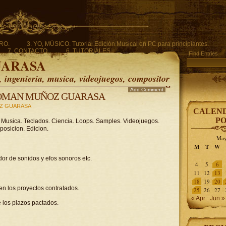
ERO.
3. YO, MÚSICO. Tutorial Edición Musical en PC para principiantes.
7. CONTACTO.
6. TUTORIALES.
Find Entries
UARASA
ingenieria, musica, videojuegos, compositor
Add Comment
ROMAN MUÑOZ GUARASA
Z GUARASA
CALEND
PO
. Musica. Teclados. Ciencia. Loops. Samples. Videojuegos.
posicion. Edicion.
May
M
T
W
dor de sonidos y efos sonoros etc.
4
5
6
11
12
13
18
19
20
 en los proyectos contratados.
25
26
27
« Apr
Jun »
 los plazos pactados.