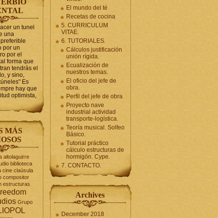
ERBIO
El mundo del té
ENTAL
Recetas de cocina
5. CURRICULUM
hacer un tunel
VITAE.
se una
preferible
6. TUTORIALES.
 por un
Cálculos justificación
ro por el
unión rígida.
tal forma que
Ecualización de
tran tendrás el
nuestros temas.
o, y sino,
El oficio del jefe de
túneles" Es
obra.
iempre hay que
itud optimista,
Perfil del jefe de obra
Proyecto nave
industrial actividad
transporte-logística.
Teoría musical. Solfeo
S MÁS
Básico.
OSOS
Tutorial práctico
cálculo estructuras de
hormigón. Cype.
a
altolaguirre
udio
biblioteca
7. CONTACTO.
a
cine
claúsula
o
compositor
n
estructuras
reedom
Archives
udios
Grupo
LIOPOL
December 2018