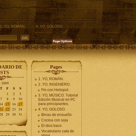
1. YO, ROMÁN.
4. YO, GOLOSO.
ARIO DE
Pages
STS
1. YO, ROMÁN.
 2009
2. YO, INGENIERO.
T
F
S
S
Fin con Heliopol.
1
2
3
3. YO, MÚSICO. Tutorial
7
8
9
10
Edición Musical en PC
14
15
16
17
para principiantes.
21
22
23
24
4. YO, GOLOSO.
28
29
30
31
Birras de ensueño
Cocina con soja
El dios baco
Vocabulario cata de
vinos.