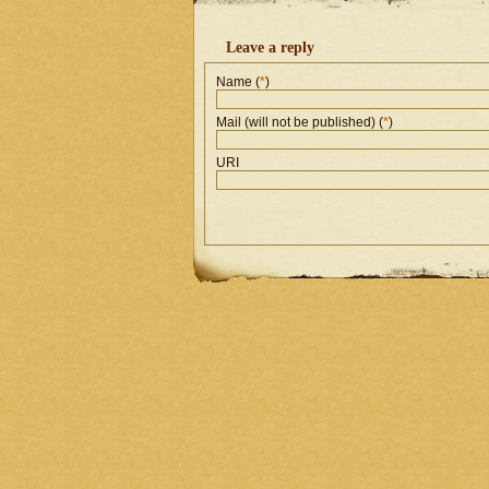
Leave a reply
Name (
*
)
Mail (will not be published) (
*
)
URI