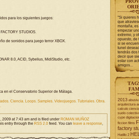
PROV
ORI
"Si quieres 
dos para los siguientes juegos:
que atravie
montaña, es 
empezar uno
M FACTORY STUDIOS.
extremo, y ot
opuesto, de 
eño de sonidos para juego terror XBOX.
si se encuen
tunel desead
tendrás dos 
decir que s
NAR 8.0, ACID, Sybelius, MidiStudio, etc.
estar con act
amigos...
TAG
FAM
a en el Conservatorio Superior de Málaga.
2013
abusiv
clados. Ciencia. Loops. Samples. Videojuegos. Tutoriales. Obra.
arquitectura
a
.
calculo
cienci
suelo
colectiv
cype
digitacio
 2009 at 7:43 am and is filed under
ROMAN MUÑOZ
F
ficcion
films
his entry through the
RSS 2.0
feed. You can
leave a response
,
factory st
HE
Hatillo 2