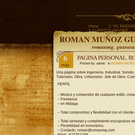
Home
2. YO, INGENI
5. CURRICULUM VITAE.
ROMAN MUÑOZ G
romanmg, guarasa, 
6
PAGINA PERSONAL. 
Posted by: admin in
ROMAN MUÑO
may
Una página sobre Ingenieria. Industrial. Sonido
Tutoriales. Obra. Urbanismo. Jefe de Obra. Com
PERFIL
– Músico y compositor de cualquier estilo, crea
– Freelance.
– en Málaga
– Total compromiso y flexibilidad con el cliente
– Total seriedad y cumplimiento escrupuloso de
– Flexibilidad en honorarios.
– Contacto: roman@romanmg.com
Móvil : 627351249