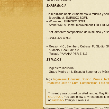
EXPERIENCIA
He realizado hasta el momento la música y soni
– BlockShock. EURISKO SOFT.
– Wormland. EURISKO SOFT.
– Stone Wall & Home Improvement. FREEDO
– Actualmente: composición de la música y dis
CONOCIMIENTOS
– Reason 4.0 , Steinberg Cubase, FL Studio, SO
– Audacity, Cool Edit, etc.
– Teclado YAMAHA PSR E-413
ESTUDIOS
– Ingeniero Industrial.
– Grado Medio en la Escuela Superior de Músic
Tags:
Ingenieria. Industrial. Sonido. Musica. Te
Urbanismo. Jefe de Obra. Composicion. Edicion
This entry was posted on Wednesday, May 6th,
GUARASA
. You can follow any responses to t
or
trackback
from your own site.