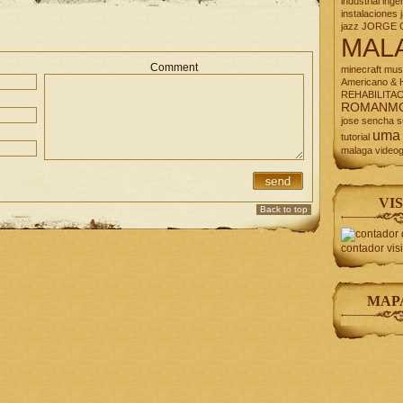
industrial
inge
instalaciones
jazz
JORGE 
MAL
Comment
minecraft
mus
Americano & H
REHABILITA
ROMANM
jose
sencha
s
uma
tutorial
malaga
video
VIS
Back to top
contador vis
MAP