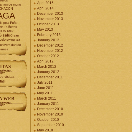
nieros
April 2015
jamon de mono
April 2014
CHACON
AGA
December 2013
November 2013
ic
pola
Puño
October 2013
is Puñettes
May 2013
CION
rock
February 2013
G
salud
san
uelo
swing
tea
January 2013
universidad de
December 2012
games
November 2012
October 2012
April 2012
ITAS
March 2012
January 2012
December 2011
itas
July 2011
June 2011
May 2011
A WEB
March 2011
January 2011
December 2010
November 2010
October 2010
September 2010
May 2010