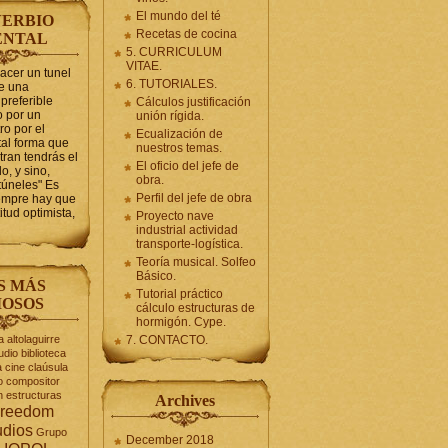
El mundo del té
ERBIO
Recetas de cocina
ENTAL
5. CURRICULUM
VITAE.
hacer un tunel
6. TUTORIALES.
se una
preferible
Cálculos justificación
 por un
unión rígida.
ro por el
Ecualización de
tal forma que
nuestros temas.
tran tendrás el
El oficio del jefe de
o, y sino,
obra.
túneles" Es
Perfil del jefe de obra
iempre hay que
itud optimista,
Proyecto nave
industrial actividad
transporte-logística.
Teoría musical. Solfeo
Básico.
S MÁS
Tutorial práctico
OSOS
cálculo estructuras de
hormigón. Cype.
a
altolaguirre
7. CONTACTO.
udio
biblioteca
a
cine
claúsula
o
compositor
n
estructuras
Archives
reedom
udios
Grupo
December 2018