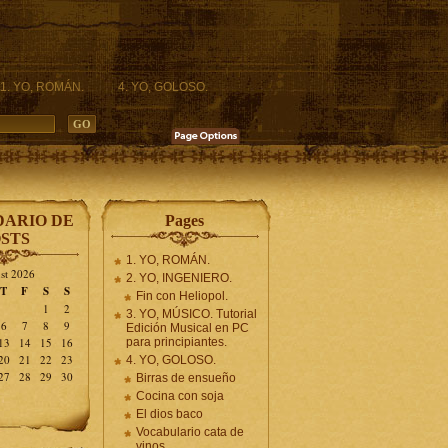
1. YO, ROMÁN.
4. YO, GOLOSO.
ARIO DE
Pages
STS
1. YO, ROMÁN.
st 2026
2. YO, INGENIERO.
T
F
S
S
Fin con Heliopol.
1
2
3. YO, MÚSICO. Tutorial
6
7
8
9
Edición Musical en PC
13
14
15
16
para principiantes.
20
21
22
23
4. YO, GOLOSO.
27
28
29
30
Birras de ensueño
Cocina con soja
El dios baco
Vocabulario cata de
vinos.