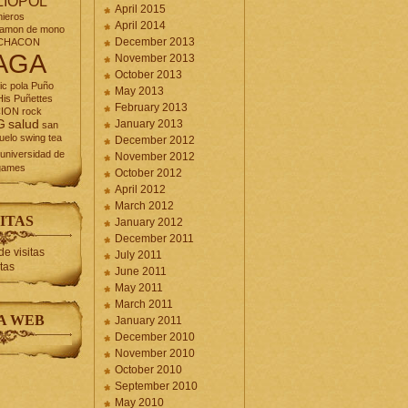
LIOPOL
April 2015
nieros
April 2014
jamon de mono
December 2013
CHACON
AGA
November 2013
October 2013
ic
pola
Puño
May 2013
is Puñettes
February 2013
CION
rock
G
salud
January 2013
san
uelo
swing
tea
December 2012
universidad de
November 2012
games
October 2012
April 2012
March 2012
ITAS
January 2012
December 2011
July 2011
itas
June 2011
May 2011
March 2011
A WEB
January 2011
December 2010
November 2010
October 2010
September 2010
May 2010