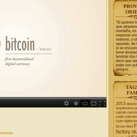
PROV
ORI
"Si quieres 
que atravie
montaña, es 
empezar uno
extremo, y ot
opuesto, de 
si se encuen
tunel desead
tendrás dos 
decir que s
estar con act
amigos...
TAG
FAM
2013
abusiv
arquitectura
a
calculo
cienci
suelo
colectiv
cype
digitacio
F
ficcion
films
factory st
moneda