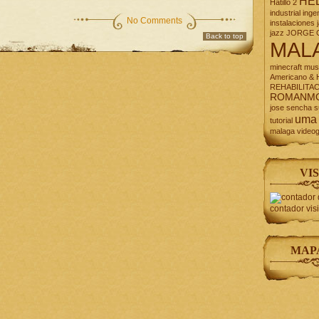
HE
Hatillo 2
industrial
inge
No Comments
instalaciones
jazz
JORGE 
Back to top
MAL
minecraft
mus
Americano & H
REHABILITA
ROMANM
jose
sencha
s
uma
tutorial
malaga
video
VIS
contador vis
MAP