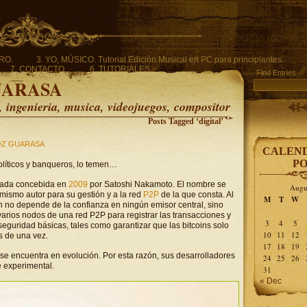
ERO.
3. YO, MÚSICO. Tutorial Edición Musical en PC para principiantes.
7. CONTACTO.
6. TUTORIALES.
Find Entries
UARASA
ingenieria, musica, videojuegos, compositor
Posts Tagged ‘digital’
Z GUARASA
CALEND
PO
olíticos y banqueros, lo temen…
zada concebida en
2009
por Satoshi Nakamoto. El nombre se
Augu
mismo autor para su gestión y a la red
P2P
de la que consta. Al
M
T
W
n no depende de la confianza en ningún emisor central, sino
arios nodos de una red P2P para registrar las transacciones y
3
4
5
eguridad básicas, tales como garantizar que las bitcoins solo
10
11
12
s de una vez.
17
18
19
se encuentra en evolución. Por esta razón, sus desarrolladores
24
25
26
e experimental.
31
« Dec