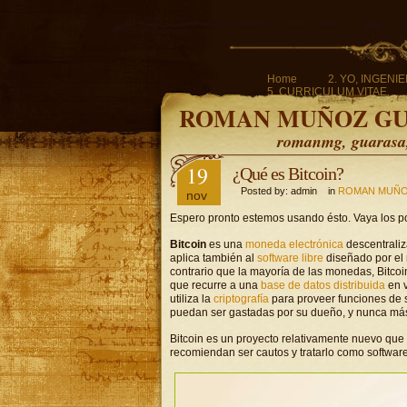
Home
2. YO, INGENI
5. CURRICULUM VITAE.
ROMAN MUÑOZ G
romanmg, guarasa, 
19
¿Qué es Bitcoin?
Posted by: admin in
ROMAN MUÑO
nov
Espero pronto estemos usando ésto. Vaya los p
Bitcoin
es una
moneda electrónica
descentrali
aplica también al
software libre
diseñado por el 
contrario que la mayoría de las monedas, Bitcoi
que recurre a una
base de datos distribuida
en v
utiliza la
criptografía
para proveer funciones de s
puedan ser gastadas por su dueño, y nunca má
Bitcoin es un proyecto relativamente nuevo que 
recomiendan ser cautos y tratarlo como softwar