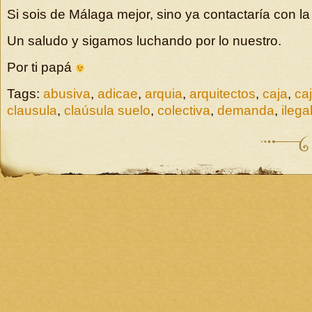
Si sois de Málaga mejor, sino ya contactaría con la
Un saludo y sigamos luchando por lo nuestro.
Por ti papá
Tags:
abusiva
,
adicae
,
arquia
,
arquitectos
,
caja
,
ca
clausula
,
claúsula suelo
,
colectiva
,
demanda
,
ilega