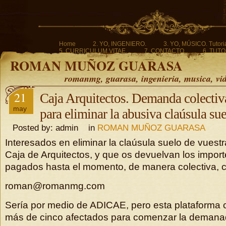
Home
2. YO, INGENIERO.
3. YO, MÚSICO. Tutoria
5. CURRICULUM VITAE.
7. CONTACTO.
6. TUTO
ROMAN MUÑOZ GUARASA
romanmg, guarasa, ingenieria, musica, vi
21
Caja Arquitectos. Demanda colectiv
may
para eliminar la abusiva claúsula sue
Posted by: admin in
ROMAN MUÑOZ GUARASA
Interesados en eliminar la claúsula suelo de vuest
Caja de Arquitectos, y que os devuelvan los import
pagados hasta el momento, de manera colectiva, c
roman@romanmg.com
Sería por medio de ADICAE, pero esta plataforma 
más de cinco afectados para comenzar la demanad