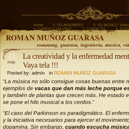
Home
2. YO, INGENIERO.
3. YO, MÚSICO. Tutoria
5. CURRICULUM VITAE.
7. CONTACTO.
6. TUTO
ROMAN MUÑOZ GUARASA
romanmg, guarasa, ingenieria, musica, vi
13
La creatividad y la enfermedad menta
may
Vaya tela !!!
Posted by: admin in
ROMAN MUÑOZ GUARASA
“
La música no sólo consigue cosas buenas entre n
ejemplos de
vacas que dan más leche porque e
y también de plantas que crecen más. He estado 
se pone el hilo musical a los cerdos
.”
“
El caso del Parkinson es paradigmático. El enferm
y la iniciativa necesarios para ejercer el movimiento
dopamina. Sin embargo,
cuando escucha músic