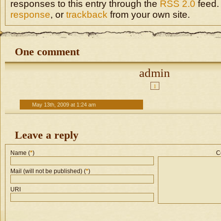
responses to this entry through the
RSS 2.0
feed.
response
, or
trackback
from your own site.
One comment
admin
1
May 13th, 2009 at 1:24 am
Leave a reply
Name (
*
)
C
Mail (will not be published) (
*
)
URI