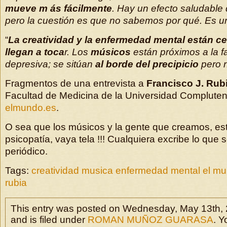
mueve m ás fácilmente
. Hay un efecto saludable
pero la cuestión es que no sabemos por qué. Es u
“
La creatividad y la enfermedad mental están c
llegan a toca
r. Los
músicos
están próximos a la 
depresiva; se sitúan
al borde del precipicio
pero 
Fragmentos de una entrevista a
Francisco J. Rub
Facultad de Medicina de la Universidad Compluten
elmundo.es
.
O sea que los músicos y la gente que creamos, es
psicopatía, vaya tela !!! Cualquiera excribe lo que 
periódico.
Tags:
creatividad musica enfermedad mental el mun
rubia
This entry was posted on Wednesday, May 13th, 
and is filed under
ROMAN MUÑOZ GUARASA
. Y